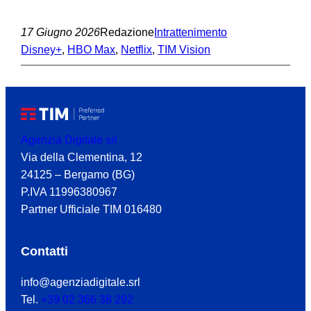
17 Giugno 2026
Redazione
Intrattenimento
Disney+
, 
HBO Max
, 
Netflix
, 
TIM Vision
Agenzia Digitale srl
Via della Clementina, 12
24125 – Bergamo (BG)
P.IVA 11996380967
Partner Ufficiale TIM 016480
Contatti
info@agenziadigitale.srl
Tel.
+39 02 366 38 292