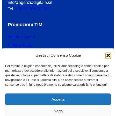
info@agenziadigitale.srl
Tel.
+39 02 366 38 292
Promozioni TIM
Mobile Internet
Fibra e ADSL
TV e Calcio
Gestisci Consenso Cookie
Per fornire le migliori esperienze, utilizziamo tecnologie come i cookie per
Informazioni
memorizzare e/o accedere alle informazioni del dispositivo. Il consenso a
queste tecnologie ci permetterà di elaborare dati come il comportamento di
navigazione o ID unici su questo sito. Non acconsentire o ritirare il
Chi Siamo
consenso può influire negativamente su alcune caratteristiche e funzioni.
Privacy Policy TIM
Privacy Policy AD
Accetta
Cookie Policy
Nega
Disclaimer legali